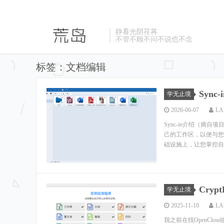
静看光阴荏苒
不管不顾不问不说也不念
标签：文档编辑
Syn
学无止境
2026-06-07
LA
Sync-in介绍（摘
己的工作区，以便与您
础设施上，让您掌控自
Cry
学无止境
2025-11-10
LA
我之前在找OpenCl