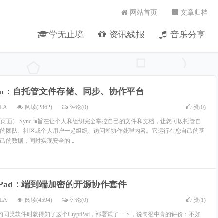
网站首页
文章归档
学无止境
资讯线报
音乐分享
c-in：自托管文件存储、同步、协作平台
LA
阅读(2862)
评论(0)
赞(
0
)
自项目页面） Sync-in旨在让个人和组织完全掌控自己的文件和文档，让您可以托管自
的团队、社区或个人用户一起组织、访问和协作处理内容。它运行在您自己的基
己的数据，同时实现安全的...
ptPad：端到端加密的开源协作套件
LA
阅读(4594)
评论(0)
赞(
1
)
oud的同类软件时就得知了这个CryptPad，部署试了一下，说句很中肯的评价：不如