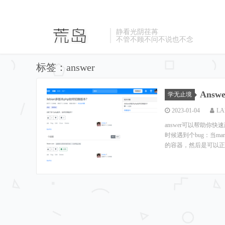
静看光阴荏苒
不管不顾不问不说也不念
标签：answer
Ans
学无止境
2023-01-04
LA
answer可以帮助
时候遇到个bug：当mar
的容器，然后是可以正常