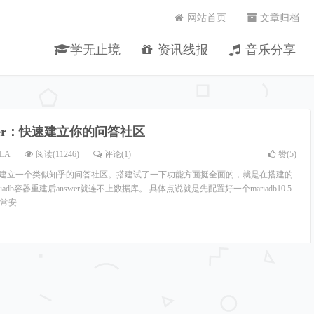
网站首页
文章归档
学无止境
资讯线报
音乐分享
wer：快速建立你的问答社区
LA
阅读(11246)
评论(1)
赞(
5
)
你快速建立一个类似知乎的问答社区。搭建试了一下功能方面挺全面的，就是在搭建的
iadb容器重建后answer就连不上数据库。 具体点说就是先配置好一个mariadb10.5
安...