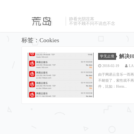
静看光阴荏苒
不管不顾不问不说也不念
标签：Cookies
解决H
学无止境
2018-02-19
LA
由于网易云音乐一而再，再
不耐烦了，索性就不再更新
件，比如：Herm...