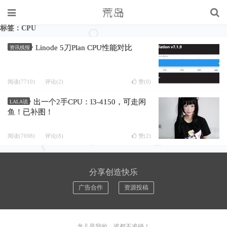
标签：CPU
Linode 5刀Plan CPU性能对比
资讯线报
阅读(7710)
评论(2)
赞(
0
)
出一个2手CPU：I3-4150，可走闲
LALA说
鱼！已补图！
阅读(7698)
评论(8)
赞(
2
)
分享创造快乐
广告合作
资源投稿
龙儿是我的，谁都不准碰！