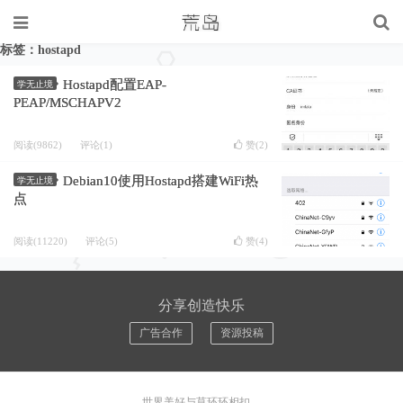
标签：hostapd
Hostapd配置EAP-
学无止境
PEAP/MSCHAPV2
阅读(9862)
评论(1)
赞(
2
)
Debian10使用Hostapd搭建WiFi热
学无止境
点
阅读(11220)
评论(5)
赞(
4
)
分享创造快乐
广告合作
资源投稿
世界美好与莫环环相扣。