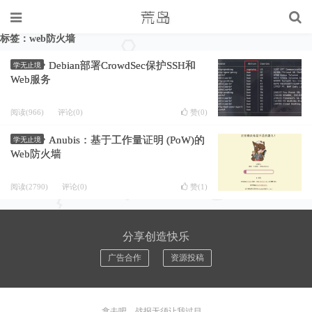
标签：web防火墙
Debian部署CrowdSec保护SSH和
学无止境
Web服务
阅读(966)
评论(0)
赞(
0
)
Anubis：基于工作量证明 (PoW)的
学无止境
Web防火墙
阅读(2790)
评论(0)
赞(
1
)
分享创造快乐
广告合作
资源投稿
拿去吧，战报无须让我过目。