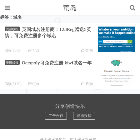
标签：域名
英国域名注册商：123Reg赠送5英
资讯线报
镑，可免费注册多个域名
阅读(6008)
评论(2)
赞(
0
)
Octopoly可免费注册.kiwi域名一年
资讯线报
阅读(5170)
评论(0)
赞(
0
)
分享创造快乐
广告合作
资源投稿
低山恶水遇知音，穷山恶水双子星。