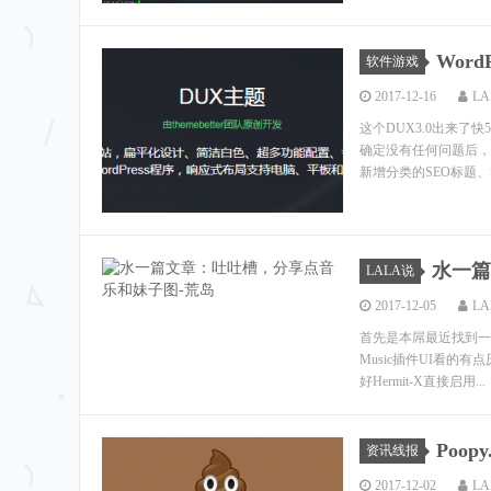
Wor
软件游戏
2017-12-16
LA
这个DUX3.0出来
确定没有任何问题后，现
新增分类的SEO标题、S
水一篇
LALA说
2017-12-05
LA
首先是本屌最近找到一个很漂
Music插件UI看
好Hermit-X直接启用...
Poop
资讯线报
2017-12-02
LA