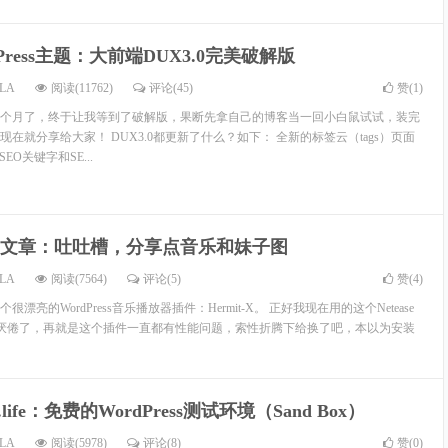
dPress主题：大前端DUX3.0完美破解版
LA
阅读(11762)
评论(45)
赞(
1
)
了快5个月了，终于让我等到了破解版，果断先拿自己的博客当一回小白鼠试试，装完
在就分享给大家！ DUX3.0都更新了什么？如下： 全新的标签云（tags）页面
EO关键字和SE...
文章：吐吐槽，分享点音乐和妹子图
LA
阅读(7564)
评论(5)
赞(
4
)
亮的WordPress音乐播放器插件：Hermit-X。 正好我现在用的这个Netease
的有点厌倦了，再就是这个插件一直都有性能问题，索性折腾下给换了吧，本以为安装
y.life：免费的WordPress测试环境（Sand Box）
LA
阅读(5978)
评论(8)
赞(
0
)