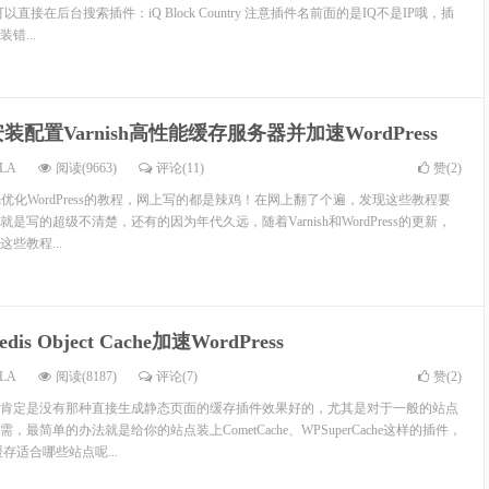
么可以直接在后台搜索插件：iQ Block Country 注意插件名前面的是IQ不是IP哦，插
错...
装配置Varnish高性能缓存服务器并加速WordPress
LA
阅读(9663)
评论(11)
赞(
2
)
ish优化WordPress的教程，网上写的都是辣鸡！在网上翻了个遍，发现这些教程要
是写的超级不清楚，还有的因为年代久远，随着Varnish和WordPress的更新，
些教程...
is Object Cache加速WordPress
LA
阅读(8187)
评论(7)
赞(
2
)
肯定是没有那种直接生成静态页面的缓存插件效果好的，尤其是对于一般的站点
最简单的办法就是给你的站点装上CometCache、WPSuperCache这样的插件，
存适合哪些站点呢...