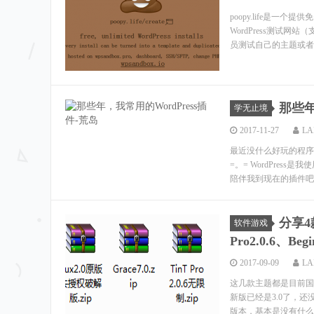
poopy.life是一
WordPress测试
员测试自己的主题或者插
那些年
学无止境
2017-11-27
LA
最近没什么好玩的程序
=。= WordPre
陪伴我到现在的插件吧
分享4款
软件游戏
Pro2.0.6、Begi
2017-09-09
LA
这几款主题都是目前国内
新版已经是3.0了，还
版本，基本是没有什么B