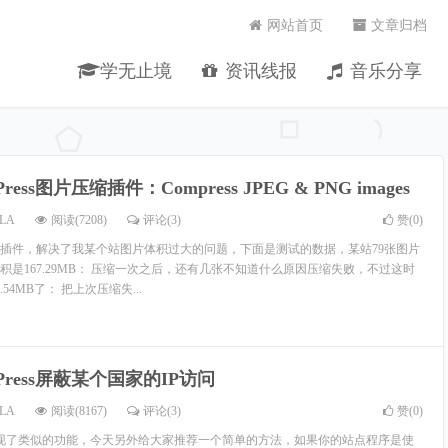
网站首页
文章归档
学无止境
资讯线报
音乐分享
Press图片压缩插件：Compress JPEG & PNG images
LA
阅读(7208)
评论(3)
赞(
0
)
插件，解决了我某个站图片体积过大的问题，下面是测试的数据，某站79张图片
积是167.29MB： 压缩一次之后，还有几张不知道什么原因压缩失败，不过这时
54MB了： 把上次压缩失...
dPress屏蔽某个国家的IP访问
LA
阅读(8167)
评论(3)
赞(
0
)
法实现了类似的功能，今天另外给大家推荐一个简单的方法，如果你的站点程序是使