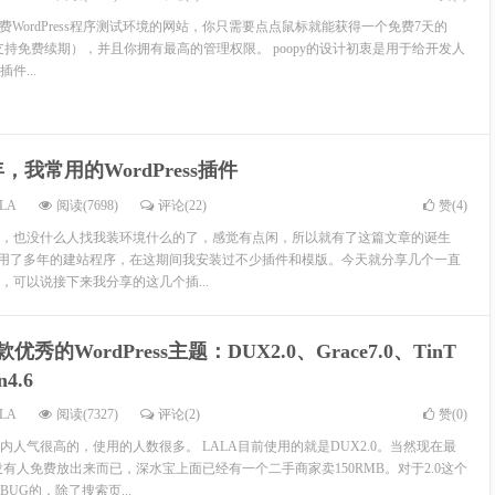
个提供免费WordPress程序测试环境的网站，你只需要点点鼠标就能获得一个免费7天的
网站（支持免费续期），并且你拥有最高的管理权限。 poopy的设计初衷是用于给开发人
件...
，我常用的WordPress插件
LA
阅读(7698)
评论(22)
赞(
4
)
，也没什么人找我装环境什么的了，感觉有点闲，所以就有了这篇文章的诞生
ss是我使用了多年的建站程序，在这期间我安装过不少插件和模版。今天就分享几个一直
，可以说接下来我分享的这几个插...
优秀的WordPress主题：DUX2.0、Grace7.0、TinT
n4.6
LA
阅读(7327)
评论(2)
赞(
0
)
人气很高的，使用的人数很多。 LALA目前使用的就是DUX2.0。当然现在最
没有人免费放出来而已，深水宝上面已经有一个二手商家卖150RMB。对于2.0这个
UG的，除了搜索页...