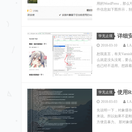
用的WordPress，那
件信息如下图所示，别装
详细安
学无止境
2018-03-10
LA
恕我直言，有关Varn
么就是没头没尾，要么就
也已经不适用。想跟着这
使用Red
学无止境
2018-03-03
LA
先说明一下，对象缓存
来说。所以如果不是刚需，
方便且暴力。 那对象缓