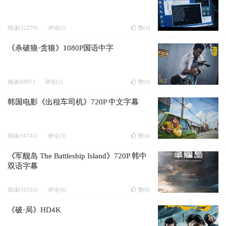
阅读(12279)
评论(2)
赞(
4
)
《杀破狼·贪狼》1080P国语中字
阅读(6907)
评论(2)
赞(
0
)
韩国电影《出租车司机》720P 中文字幕
阅读(10741)
评论(3)
赞(
4
)
《军舰岛 The Battleship Island》720P 韩中
双语字幕
阅读(10333)
评论(0)
赞(
0
)
《破·局》HD4K