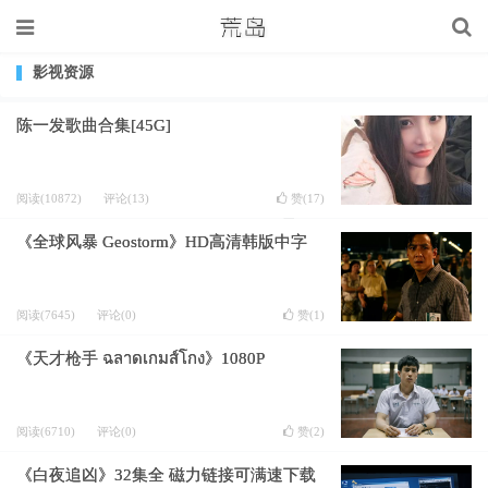
影视资源
陈一发歌曲合集[45G]
阅读(10872)
评论(13)
赞(
17
)
《全球风暴 Geostorm》HD高清韩版中字
阅读(7645)
评论(0)
赞(
1
)
《天才枪手 ฉลาดเกมส์โกง》1080P
阅读(6710)
评论(0)
赞(
2
)
《白夜追凶》32集全 磁力链接可满速下载