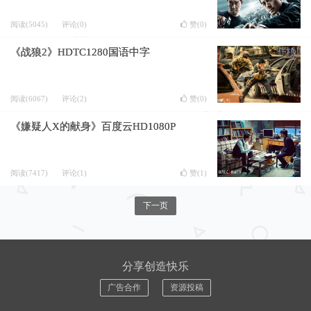
阅读(5045)
评论(0)
赞(
0
)
《战狼2》HDTC1280国语中字
阅读(6067)
评论(2)
赞(
0
)
《嫌疑人X的献身》百度云HD1080P
阅读(7417)
评论(1)
赞(
1
)
下一页
分享创造快乐
广告合作
资源投稿