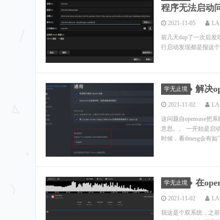
程序无法启动
2021-11-05
LA
前几天dup了一次后发现
行启动发现都是报这个错误： FATA
解决o
学无止境
2021-11-02
LA
这问题自opensuse
意思。。 一开始是启
时候，看dmesg会有如下报
在ope
学无止境
2021-11-02
LA
我这是个双系统，之前在w