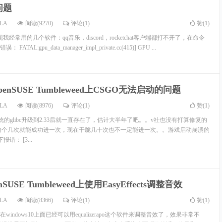
问题
LA
阅读(9270)
评论(1)
赞(
1
)
我经常用的几个软件：qq音乐，discord，rocketchat客户端都打不开了，在命令
L:gpu_data_manager_impl_private.cc(415)] GPU ...
penSUSE Tumbleweed上CSGO无法启动的问题
LA
阅读(8976)
评论(1)
赞(
1
)
把系统的glibc升级到2.33后就一直存在了，估计大半年了吧。。v社也没有打算修复的
动个几次就能成功进一次，现在干脆几十次也不一定能进一次。。游戏启动崩溃的
错： [3...
nSUSE Tumbleweed上使用EasyEffects调整音效
LA
阅读(8366)
评论(1)
赞(
1
)
indows10上面已经可以用equalizerapo这个软件来调整音效了，效果非常不