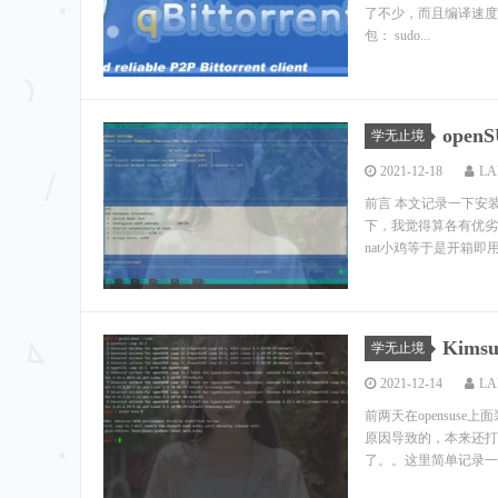
了不少，而且编译速度也
包： sudo...
open
学无止境
2021-12-18
LA
前言 本文记录一下安装
下，我觉得算各有优劣吧
nat小鸡等于是开箱即用
Kims
学无止境
2021-12-14
LA
前两天在opensuse
原因导致的，本来还打算
了。。这里简单记录一下ch