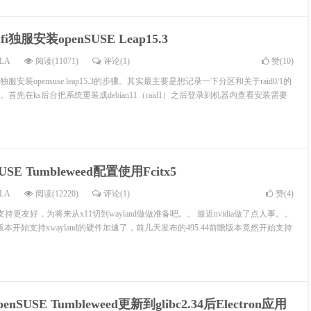
ufi独服安装openSUSE Leap15.3
LA
阅读(11071)
评论(1)
赞(
10
)
独服安装opensuse leap15.3的步骤。其实最主要是想记录一下分区和关于raid0/1的
首先在ks后台把系统重装成debian11（raid1）之后登录到机器内查看安装需要
SUSE Tumbleweed配置使用Fcitx5
LA
阅读(12220)
评论(1)
赞(
4
)
and的支持更友好，为将来从x11切到wayland做做准备吧。。 最近nvidia做了点人事。。
版本开始支持xwayland的硬件加速了，前几天发布的495.44前瞻版本竟然开始支持
enSUSE Tumbleweed更新到glibc2.34后Electron应用