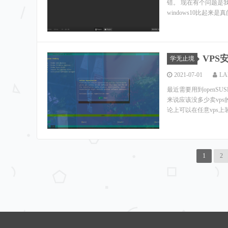
错。 现在有个问题是我
windows10比起来是真
VPS安
学无止境
2021-07-01
LA
最近需要用到openS
来说应该没多少卖vp
论上可以在任意vps上装
1
2