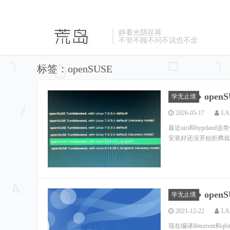
静看光阴荏苒
不管不顾不问不说也不念
标签：openSUSE
open
学无止境
2026-05-17
LA
最近niri和hyprlan
安装好还没开始折腾就卡住了：
openS
学无止境
2021-12-22
LA
现在编译libtorrent