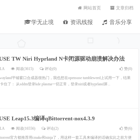
网站首页
文章归档
学无止境
资讯线报
音乐分享
SUSE TW Niri Hyprland N卡闭源驱动崩溃解决办法
LA
阅读(3615)
评论(0)
赞(
0
)
d这类wayland平铺窗口合成器很热门，我也想在opensuse tumbleweed上试用一下，结果
 从sddm登录kde plasma一切正常，登录niri或者hyprland屏...
USE Leap15.3编译qBittorrent-nox4.3.9
LA
阅读(16556)
评论(2)
赞(
6
)
和qbittorrent官方都推荐用cmake和ninja了，用这样一套工具来编译的话确实比之前方便