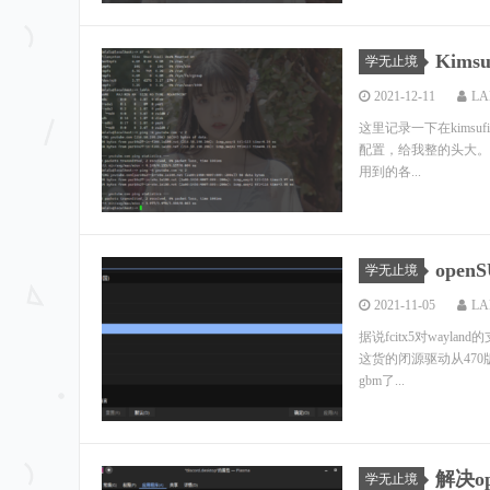
Kims
学无止境
2021-12-11
LA
这里记录一下在kimsufi
配置，给我整的头大。。
用到的各...
open
学无止境
2021-11-05
LA
据说fcitx5对wayl
这货的闭源驱动从470
gbm了...
解决op
学无止境