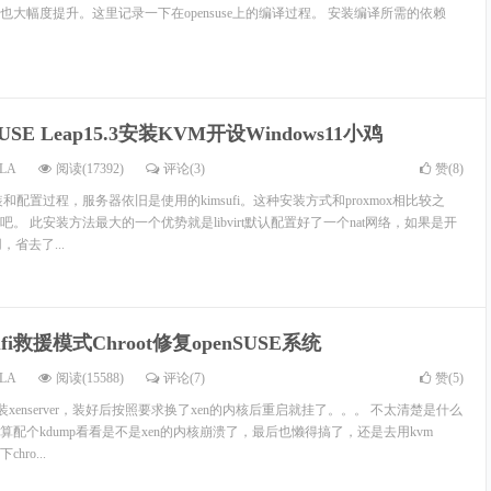
大幅度提升。这里记录一下在opensuse上的编译过程。 安装编译所需的依赖
SUSE Leap15.3安装KVM开设Windows11小鸡
LA
阅读(17392)
评论(3)
赞(
8
)
和配置过程，服务器依旧是使用的kimsufi。这种安装方式和proxmox相比较之
。 此安装方法最大的一个优势就是libvirt默认配置好了一个nat网络，如果是开
，省去了...
ufi救援模式Chroot修复openSUSE系统
LA
阅读(15588)
评论(7)
赞(
5
)
上面装xenserver，装好后按照要求换了xen的内核后重启就挂了。。。 不太清楚是什么
配个kdump看看是不是xen的内核崩溃了，最后也懒得搞了，还是去用kvm
ro...