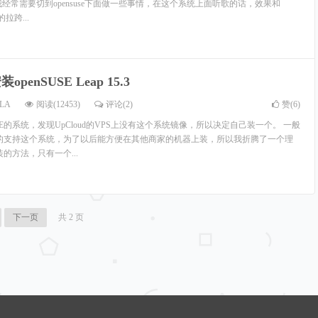
经常需要切到opensuse下面做一些事情，在这个系统上面听歌的话，效果和
的拉跨...
装openSUSE Leap 15.3
LA
阅读(12453)
评论(2)
赞(
6
)
USE的系统，发现UpCloud的VPS上没有这个系统镜像，所以决定自己装一个。 一般
s的支持这个系统，为了以后能方便在其他商家的机器上装，所以我折腾了一个理
的方法，只有一个...
下一页
共 2 页