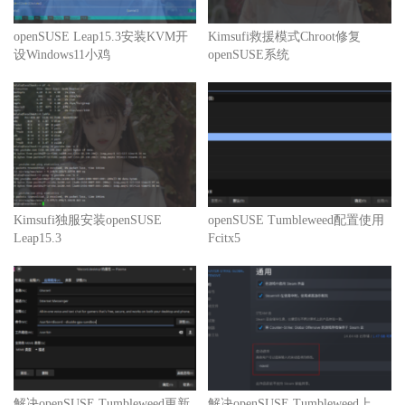
openSUSE Leap15.3安装KVM开
Kimsufi救援模式Chroot修复
设Windows11小鸡
openSUSE系统
Kimsufi独服安装openSUSE
openSUSE Tumbleweed配置使用
Leap15.3
Fcitx5
解决openSUSE Tumbleweed更新
解决openSUSE Tumbleweed上