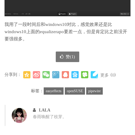
我用了一段时间后和windows10对比，感觉效果还是比
windows10上面的equalizerapo要差一点，但是肯定比之前没开
要强很多。
赞(
1
)
分享到：
(
)
更多
0
标签：
easyeffects
openSUSE
pipewire
LALA
春雨唤醒了枝芽。