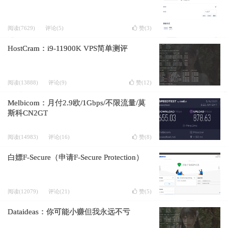
阅读(7629)
评论(5)
赞(
3
)
HostCram：i9-11900K VPS简单测评
阅读(13888)
评论(9)
赞(
12
)
Melbicom：月付2.9欧/1Gbps/不限流量/莫
斯科CN2GT
阅读(14983)
评论(16)
赞(
8
)
白嫖F-Secure（申请F-Secure Protection）
阅读(12079)
评论(21)
赞(
5
)
Dataideas：你可能小赚但我永远不亏