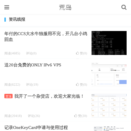
资讯线报
年付的CCS大水牛独服用不完，开几台小鸡
回血
阅读(4685)
评论(0)
赞(
0
)
送20台免费的ONLY IPv6 VPS
阅读(6222)
评论(19)
赞(
0
)
我开了一个杂货店，欢迎大家光临！
置顶
阅读(20418)
评论(26)
赞(
20
)
记录OneKeyCard申请与使用过程