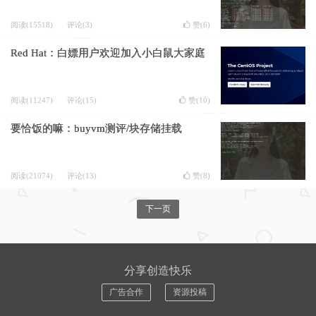
阅读(15518)
评论(3)
赞(
6
)
Red Hat：白嫖用户欢迎加入小白鼠大家庭
阅读(11247)
评论(15)
赞(
10
)
要恰饭的嘛：buyvm测评/块存储挂载
阅读(21074)
评论(13)
赞(
8
)
下一页
分享创造快乐
广告合作
资源投稿