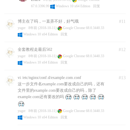
/root/misskey/node_modules/diskusage
67.0.3396.99
Windows 10 x64 Edition
回复
> node-gyp rebuild
#11
博主在了吗，一直弄不好，好气哦
make: Entering directory
`/root/misskey/node_modules/diskusage/build’
yuger
8年前 (2018-10-11)
Google Chrome 68.0.3440.33
CXX(target) Release/obj.target/diskusage/src/main.o
Windows 10 x64 Edition
回复
CXX(target)
Release/obj.target/diskusage/src/diskusage_posix.o
#12
全套教程走最后502
../src/diskusage_posix.cpp: In function ‘DiskUsage
yuger
8年前 (2018-10-11)
Google Chrome 68.0.3440.33
GetDiskUsage(const char*)’:
Windows 10 x64 Edition
回复
../src/diskusage_posix.cpp:10:28: warning: missing
initializer for member ‘statvfs::f_bsize’ [-Wmissing-
#13
vi /etc/nginx/conf.d/example.com.conf
field-initializers]
这一步文件名example.com要改成自己的吗，还有
struct statvfs info = {};
文件里的example.com要改成自己的吗，除了
^
example.com还有要改的吗
../src/diskusage_posix.cpp:10:28: warning: missing
initializer for member ‘statvfs::f_frsize’ [-Wmissing-
yuger
8年前 (2018-10-11)
Google Chrome 68.0.3440.33
field-initializers]
Windows 10 x64 Edition
回复
../src/diskusage_posix.cpp:10:28: warning: missing
initializer for member ‘statvfs::f_blocks’ [-Wmissing-