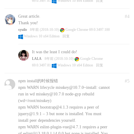
69.0.3497.81
Windows 10 x64 Edition
回复
#4
Great article.
Thank you!
syuilo
8年前 (2018-10-10)
Google Chrome 69.0.3497.100
Windows 10 x64 Edition
回复
It was the least I could do!
LALA
8年前 (2018-10-10)
Google Chrome
69.0.3497.81
Windows 10 x64 Edition
回复
#5
npm install的时候报错
npm WARN lifecycle misskey@10.7.0~install: cannot
run in wd misskey@10.7.0 node-gyp rebuild
(wd=/root/misskey)
npm WARN bootstrap@4.1.3 requires a peer of
jquery@1.9.1 – 3 but none is installed. You must
install peer dependencies yourself.
npm WARN eslint-plugin-vue@4.7.1 requires a peer
of eslint@^3.18.0 || ^4.0.0 but none is installed. You