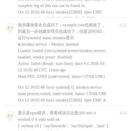
initializer for member ‘statvfs::f_flag’ [-Wmissing-
complete log of this run can be found in:
field-initializers]
Oct 12 10:02:48 furry misskey[22069]: npm ERR!
../src/diskusage_posix.cpp:10:28: warning: missing
/root/.npm/_logs/2018-10-12T02_02_48_527Z-
initializer for member ‘statvfs::f_namemax’ [-
#23
debug.log
按步骤来签名也成功了，example.com也都改了，
Wmissing-field-initializers]
Oct 12 10:02:48 furry systemd[1]: Unit
到最后一步创建管理员也成功了，但是访问502，
../src/diskusage_posix.cpp:10:28: warning: missing
misskey.service entered failed state.
运行systemctl status misskey显示
initializer for member ‘statvfs::__f_spare’ [-Wmissing-
Oct 12 10:02:48 furry systemd[1]: misskey.service
● misskey.service – Misskey daemon
field-initializers]
failed.
Loaded: loaded (/etc/systemd/system/misskey.service;
SOLINK_MODULE(target)
Oct 12 10:02:48 furry systemd[1]: misskey.service
enabled; vendor preset: disabled)
Release/obj.target/diskusage.node
holdoff time over, scheduling restart.
Active: failed (Result: start-limit) since Fri 2018-10-
COPY Release/diskusage.node
Oct 12 10:02:48 furry systemd[1]: start request
12 10:02:48 CST; 11min ago
make: Leaving directory
repeated too quickly for misskey.service
Main PID: 22069 (code=exited, status=1/FAILURE)
`/root/misskey/node_modules/diskusage/build’
Oct 12 10:02:48 furry systemd[1]: Failed to start
Oct 12 10:02:48 furry systemd[1]: misskey.service:
YuGer
Misskey daemon.
8年前 (2018-10-12)
Google Chrome 69.0.3497.100
main process exited, code=exited, status=1/FAILURE
Oct 12 10:02:48 furry systemd[1]: Unit
Windows 10 x64 Edition
回复
Oct 12 10:02:48 furry misskey[22069]: npm ERR! A
misskey.service entered failed state.
complete log of this run can be found in:
Oct 12 10:02:48 furry systemd[1]: misskey.service
#24
Oct 12 10:02:48 furry misskey[22069]: npm ERR!
显示是npm错误，查看错误日志显示0 info it
failed.
/root/.npm/_logs/2018-10-12T02_02_48_527Z-
worked if it ends with ok
YuGer
8年前 (2018-10-12)
Google Chrome 69.0.3497.100
debug.log
1 verbose cli [ ‘/usr/bin/node’, ‘/usr/bin/npm’, ‘start’ ]
Windows 10 x64 Edition
回复