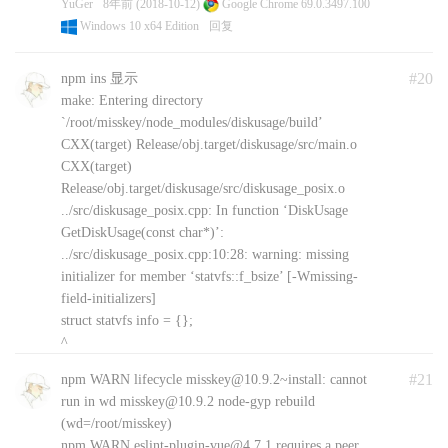
YuGer
8年前 (2018-10-12)
Google Chrome 69.0.3497.100
Windows 10 x64 Edition
回复
#20
npm ins 显示
make: Entering directory
`/root/misskey/node_modules/diskusage/build’
CXX(target) Release/obj.target/diskusage/src/main.o
CXX(target)
Release/obj.target/diskusage/src/diskusage_posix.o
../src/diskusage_posix.cpp: In function ‘DiskUsage
GetDiskUsage(const char*)’:
../src/diskusage_posix.cpp:10:28: warning: missing
initializer for member ‘statvfs::f_bsize’ [-Wmissing-
field-initializers]
struct statvfs info = {};
^
../src/diskusage_posix.cpp:10:28: warning: missing
#21
npm WARN lifecycle misskey@10.9.2~install: cannot
initializer for member ‘statvfs::f_frsize’ [-Wmissing-
run in wd misskey@10.9.2 node-gyp rebuild
field-initializers]
(wd=/root/misskey)
../src/diskusage_posix.cpp:10:28: warning: missing
npm WARN eslint-plugin-vue@4.7.1 requires a peer