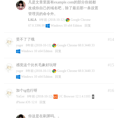
field-initializers]
凡是文章里面有example.com的部分你就都
../src/diskusage_posix.cpp:10:28: warning: missing
改成你自己的域名吧，除了最后那一条设置
initializer for member ‘statvfs::f_bfree’ [-Wmissing-
管理员的命令外。
field-initializers]
LALA
8年前 (2018-10-12)
Google Chrome
../src/diskusage_posix.cpp:10:28: warning: missing
67.0.3396.99
Windows 10 x64 Edition
回复
initializer for member ‘statvfs::f_bavail’ [-Wmissing-
field-initializers]
#14
受不了了哦
../src/diskusage_posix.cpp:10:28: warning: missing
yuger
8年前 (2018-10-11)
Google Chrome 68.0.3440.33
initializer for member ‘statvfs::f_files’ [-Wmissing-
Windows 10 x64 Edition
回复
field-initializers]
../src/diskusage_posix.cpp:10:28: warning: missing
initializer for member ‘statvfs::f_ffree’ [-Wmissing-
#15
感觉这个比长毛象好玩呀
field-initializers]
yuger
8年前 (2018-10-11)
Google Chrome 68.0.3440.33
../src/diskusage_posix.cpp:10:28: warning: missing
Windows 10 x64 Edition
回复
initializer for member ‘statvfs::f_favail’ [-Wmissing-
field-initializers]
#16
加个tg也行呀
../src/diskusage_posix.cpp:10:28: warning: missing
YuGer
8年前 (2018-10-12)
UC Browser 12.1.4.1103
initializer for member ‘statvfs::f_fsid’ [-Wmissing-
iPhone iOS 12.0
回复
field-initializers]
../src/diskusage_posix.cpp:10:28: warning: missing
你这是在刷屏吗。。
initializer for member ‘statvfs::f_flag’ [-Wmissing-