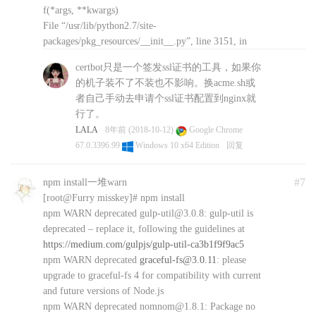
f(*args, **kwargs)
File “/usr/lib/python2.7/site-
packages/pkg_resources/__init__.py”, line 3151, in
_initialize_master_working_set
certbot只是一个签发ssl证书的工具，如果你
working_set = WorkingSet._build_master()
的机子装不了不装也不影响。换acme.sh或
File “/usr/lib/python2.7/site-
者自己手动去申请个ssl证书配置到nginx就
packages/pkg_resources/__init__.py”, line 666, in
行了。
_build_master
LALA
8年前 (2018-10-12)
Google Chrome
return cls._build_from_requirements(__requires__)
67.0.3396.99
Windows 10 x64 Edition
回复
File “/usr/lib/python2.7/site-
packages/pkg_resources/__init__.py”, line 679, in
_build_from_requirements
#7
npm install一堆warn
dists = ws.resolve(reqs, Environment())
[root@Furry misskey]# npm install
File “/usr/lib/python2.7/site-
npm WARN deprecated gulp-util@3.0.8: gulp-util is
packages/pkg_resources/__init__.py”, line 867, in
deprecated – replace it, following the guidelines at
resolve
https://medium.com/gulpjs/gulp-util-ca3b1f9f9ac5
raise DistributionNotFound(req, requirers)
npm WARN deprecated
graceful-fs@3.0.11
: please
pkg_resources.DistributionNotFound: The
upgrade to graceful-fs 4 for compatibility with current
‘urllib3=1.21.1’ distribution was not found and is
and future versions of Node.js
required by requests
npm WARN deprecated nomnom@1.8.1: Package no