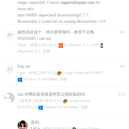
YuGer
8年前 (2018-10-11)
Google Chrome 69.0.3497.100
longer supported. Contact
support@npmjs.com
for
Windows 10 x64 Edition
回复
more info.
npm WARN deprecated browserslist@1.7.7:
Browserslist 2 could fail on reading Browserslist >3.0
config used in other tools.
#8
超想弄好这个，博主能帮我吗，教我下企鹅
npm WARN deprecated
minimatch@2.0.10
: Please
659256283 i can pay
update to minimatch 3.0.2 or higher to avoid a
YuGer
8年前 (2018-10-11)
UC Browser 12.1.4.1103
RegExp DoS issue
iPhone iOS 12.0
回复
npm WARN deprecated @types/commander@2.12.2:
This is a stub types definition for commander
(
https://github.com/tj/commander.js
). commander
#9
help me
provides its own type definitions, so you don’t need
yuger
8年前 (2018-10-11)
Google Chrome 68.0.3440.33
@types/commander installed!
Windows 10 x64 Edition
回复
npm WARN deprecated
minimatch@0.2.14
: Please
update to minimatch 3.0.2 or higher to avoid a
#10
lala 你网站新加坡是阿里云国际版的吗
RegExp DoS issue
三世苍凉
8年前 (2018-10-11)
Google Chrome
npm WARN deprecated graceful-fs@1.2.3: please
63.0.3239.132
Windows 10 x64 Edition
回复
upgrade to graceful-fs 4 for compatibility with current
and future versions of Node.js
是的。
> diskusage@0.2.5 install
LALA
8年前 (2018-10-12)
Google Chrome