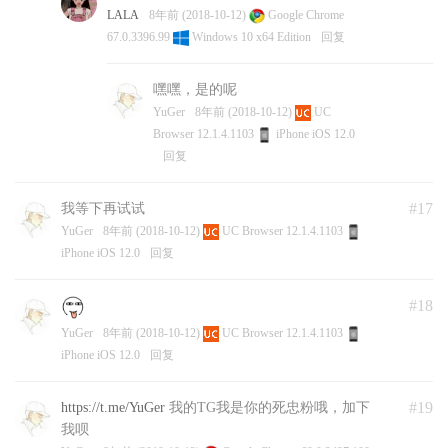
field-initializers]
LALA
8年前 (2018-10-12)
Google Chrome
../src/diskusage_posix.cpp:10:28: warning: missing
67.0.3396.99
Windows 10 x64 Edition
回复
initializer for member ‘statvfs::f_namemax’ [-
Wmissing-field-initializers]
嘿嘿，是的呢
../src/diskusage_posix.cpp:10:28: warning: missing
YuGer
8年前 (2018-10-12)
UC
initializer for member ‘statvfs::__f_spare’ [-Wmissing-
Browser 12.1.4.1103
iPhone iOS 12.0
field-initializers]
回复
SOLINK_MODULE(target)
Release/obj.target/diskusage.node
#17
我等下再试试
COPY Release/diskusage.node
YuGer
8年前 (2018-10-12)
UC Browser 12.1.4.1103
YuGer
8年前 (2018-10-11)
Google Chrome 69.0.3497.100
iPhone iOS 12.0
回复
Windows 10 x64 Edition
回复
#18
YuGer
8年前 (2018-10-12)
UC Browser 12.1.4.1103
iPhone iOS 12.0
回复
#19
https://t.me/YuGer
我的TG我是你的死忠粉哦，加下
我呗