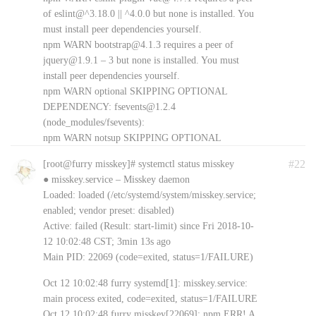
initializer for member ‘statvfs::f_blocks’ [-Wmissing-
of eslint@^3.18.0 || ^4.0.0 but none is installed. You
field-initializers]
must install peer dependencies yourself.
../src/diskusage_posix.cpp:10:28: warning: missing
npm WARN bootstrap@4.1.3 requires a peer of
initializer for member ‘statvfs::f_bfree’ [-Wmissing-
jquery@1.9.1 – 3 but none is installed. You must
field-initializers]
install peer dependencies yourself.
../src/diskusage_posix.cpp:10:28: warning: missing
npm WARN optional SKIPPING OPTIONAL
initializer for member ‘statvfs::f_bavail’ [-Wmissing-
DEPENDENCY: fsevents@1.2.4
field-initializers]
(node_modules/fsevents):
../src/diskusage_posix.cpp:10:28: warning: missing
npm WARN notsup SKIPPING OPTIONAL
initializer for member ‘statvfs::f_files’ [-Wmissing-
DEPENDENCY: Unsupported platform for
field-initializers]
#22
[root@furry misskey]# systemctl status misskey
fsevents@1.2.4: wanted {“os”:”darwin”,”arch”:”any”}
../src/diskusage_posix.cpp:10:28: warning: missing
● misskey.service – Misskey daemon
(current: {“os”:”linux”,”arch”:”x64″})
initializer for member ‘statvfs::f_ffree’ [-Wmissing-
Loaded: loaded (/etc/systemd/system/misskey.service;
YuGer
8年前 (2018-10-12)
Google Chrome 69.0.3497.100
field-initializers]
enabled; vendor preset: disabled)
Windows 10 x64 Edition
回复
../src/diskusage_posix.cpp:10:28: warning: missing
Active: failed (Result: start-limit) since Fri 2018-10-
initializer for member ‘statvfs::f_favail’ [-Wmissing-
12 10:02:48 CST; 3min 13s ago
field-initializers]
Main PID: 22069 (code=exited, status=1/FAILURE)
../src/diskusage_posix.cpp:10:28: warning: missing
initializer for member ‘statvfs::f_fsid’ [-Wmissing-
Oct 12 10:02:48 furry systemd[1]: misskey.service:
field-initializers]
main process exited, code=exited, status=1/FAILURE
../src/diskusage_posix.cpp:10:28: warning: missing
Oct 12 10:02:48 furry misskey[22069]: npm ERR! A