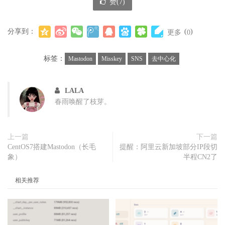
赞(
7
)
分享到：
(
)
更多
0
标签：
Mastodon
Misskey
SNS
去中心化
LALA
春雨唤醒了枝芽。
上一篇
下一篇
CentOS7搭建Mastodon（长毛
提醒：阿里云新加坡部分IP段切
象）
半程CN2了
相关推荐