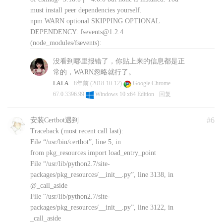
must install peer dependencies yourself.
npm WARN optional SKIPPING OPTIONAL
DEPENDENCY: fsevents@1.2.4
(node_modules/fsevents):
npm WARN notsup SKIPPING OPTIONAL
没看到哪里报错了，你贴上来的信息都是正
DEPENDENCY: Unsupported platform for
常的，WARN忽略就行了。
fsevents@1.2.4: wanted {“os”:”darwin”,”arch”:”any”}
LALA
8年前 (2018-10-12)
Google Chrome
(current: {“os”:”linux”,”arch”:”x64″})
67.0.3396.99
Windows 10 x64 Edition
回复
44
8年前 (2018-10-11)
Google Chrome 69.0.3497.100
Windows 7 x64 Edition
回复
#6
安装Certbot遇到
Traceback (most recent call last):
File “/usr/bin/certbot”, line 5, in
from pkg_resources import load_entry_point
File “/usr/lib/python2.7/site-
packages/pkg_resources/__init__.py”, line 3138, in
@_call_aside
File “/usr/lib/python2.7/site-
packages/pkg_resources/__init__.py”, line 3122, in
_call_aside