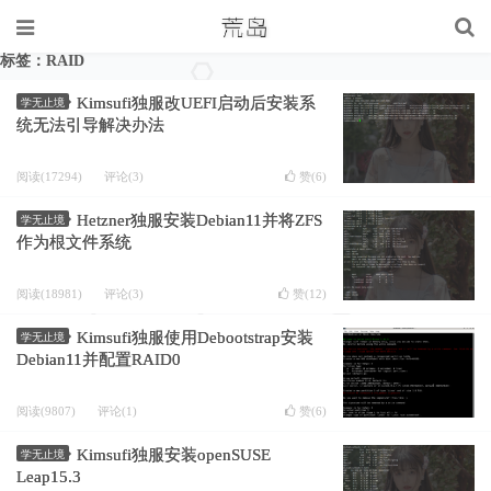
标签：RAID
Kimsufi独服改UEFI启动后安装系
学无止境
统无法引导解决办法
阅读(17294)
评论(3)
赞(
6
)
Hetzner独服安装Debian11并将ZFS
学无止境
作为根文件系统
阅读(18981)
评论(3)
赞(
12
)
Kimsufi独服使用Debootstrap安装
学无止境
Debian11并配置RAID0
阅读(9807)
评论(1)
赞(
6
)
Kimsufi独服安装openSUSE
学无止境
Leap15.3