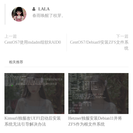
LALA
春雨唤醒了枝芽。
上一篇
下一篇
CentOS7使用mdadm组软RAID0
CentOS7/Debian9安装ZFS文件系
统
相关推荐
Kimsufi独服改UEFI启动后安装
Hetzner独服安装Debian11并将
系统无法引导解决办法
ZFS作为根文件系统