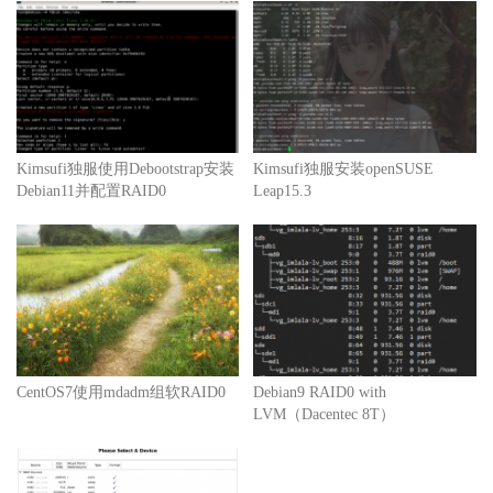
Kimsufi独服使用Debootstrap安装
Kimsufi独服安装openSUSE
Debian11并配置RAID0
Leap15.3
CentOS7使用mdadm组软RAID0
Debian9 RAID0 with
LVM（Dacentec 8T）