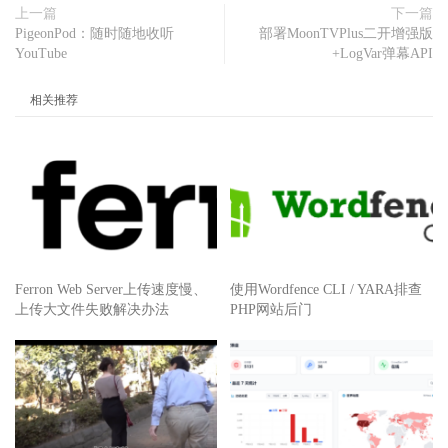
上一篇
下一篇
PigeonPod：随时随地收听
部署MoonTVPlus二开增强版
YouTube
+LogVar弹幕API
相关推荐
Ferron Web Server上传速度慢、
使用Wordfence CLI / YARA排查
上传大文件失败解决办法
PHP网站后门