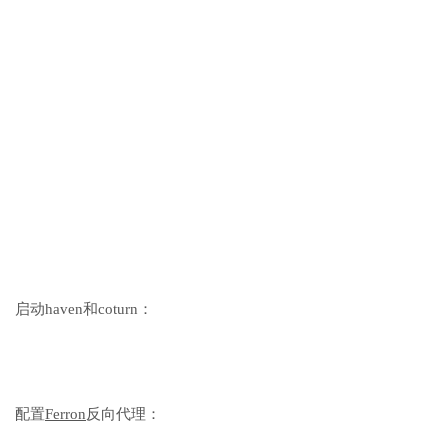
启动haven和coturn：
配置
Ferron
反向代理：