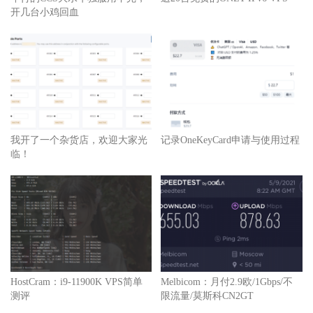
开几台小鸡回血
我开了一个杂货店，欢迎大家光
记录OneKeyCard申请与使用过程
临！
HostCram：i9-11900K VPS简单
Melbicom：月付2.9欧/1Gbps/不
测评
限流量/莫斯科CN2GT