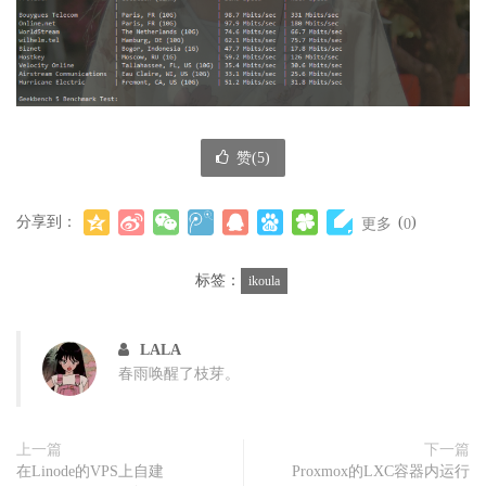
赞(
5
)
分享到：
(
)
更多
0
标签：
ikoula
LALA
春雨唤醒了枝芽。
上一篇
下一篇
在Linode的VPS上自建
Proxmox的LXC容器内运行