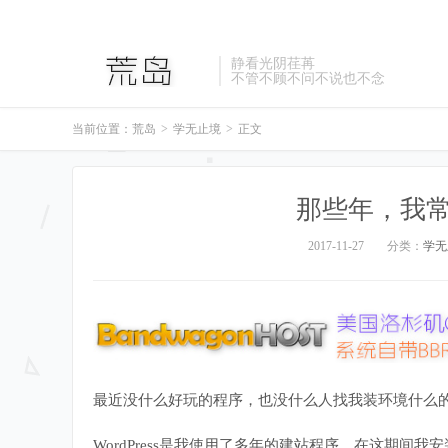
静看光阴荏苒
不管不顾不问不说也不念
当前位置：
荒岛
>
学无止境
>
正文
那些年，我常用
2017-11-27
分类：
学无
最近没什么好玩的程序，也没什么人找我装环境什么的
WordPress是我使用了多年的建站程序，在这期