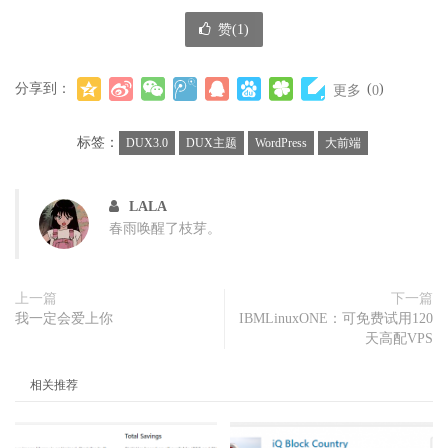
赞(
1
)
分享到：
(
)
更多
0
标签：
DUX3.0
DUX主题
WordPress
大前端
LALA
春雨唤醒了枝芽。
上一篇
下一篇
我一定会爱上你
IBMLinuxONE：可免费试用120
天高配VPS
相关推荐