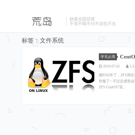
静看光阴荏苒
不管不顾不问不说也不念
标签：文件系统
Cent
学无止境
2019-07-01
LA
都9102年了，ZFS
舒服了~ 不过总感觉这辈
ZFS CentOS7安...