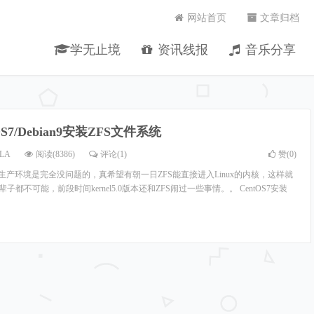
网站首页
文章归档
学无止境
资讯线报
音乐分享
OS7/Debian9安装ZFS文件系统
LA
阅读(8386)
评论(1)
赞(
0
)
用在生产环境是完全没问题的，真希望有朝一日ZFS能直接进入Linux的内核，这样就
子都不可能，前段时间kernel5.0版本还和ZFS闹过一些事情。。 CentOS7安装