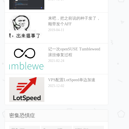
来吧，把之前说的种子发了，
顺带发个AFF
2019-04-11
记一次openSUSE Tumbleweed
滚挂修复过程
2021-02-24
VPS配置LotSpeed单边加速
2025-12-02
密集恐惧症