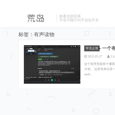
静看光阴荏苒
不管不顾不问不说也不念
标签：有声读物
一个有
学无止境
2022-05-27
LA
这个程序里面有个播客搜
方便。 这里简单记录一下搭建和
upda...