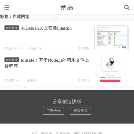
标签：自建网盘
在Debian10上安装FileRun
学无止境
阅读(14826)
评论(15)
赞(
9
)
lolisafe：基于Node.js的萌系文件上
学无止境
传程序
阅读(9149)
评论(6)
赞(
1
)
分享创造快乐
广告合作
资源投稿
人类，既弱小，又不完全，所以才值得托付啊!