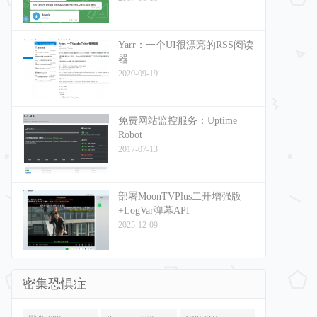
Yarr：一个UI很漂亮的RSS阅读
器
2020-09-19
免费网站监控服务：Uptime
Robot
2017-07-13
部署MoonTVPlus二开增强版
+LogVar弹幕API
2025-12-09
密集恐惧症