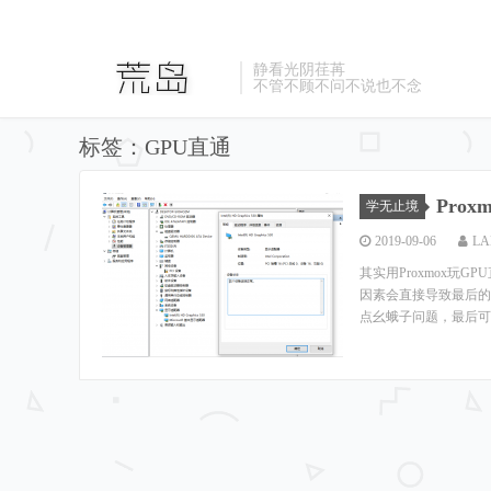
静看光阴荏苒
不管不顾不问不说也不念
标签：GPU直通
Pro
学无止境
2019-09-06
LA
其实用Proxmox
因素会直接导致最后的
点幺蛾子问题，最后可能