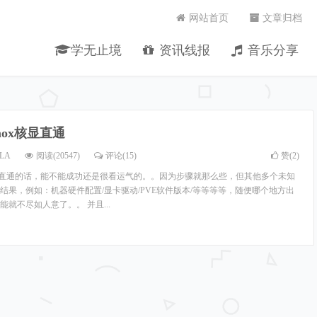
网站首页
文章归档
学无止境
资讯线报
音乐分享
xmox核显直通
LA
阅读(20547)
评论(15)
赞(
2
)
玩GPU直通的话，能不能成功还是很看运气的。。因为步骤就那么些，但其他多个未知
结果，例如：机器硬件配置/显卡驱动/PVE软件版本/等等等等，随便哪个地方出
就不尽如人意了。。 并且...