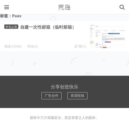
标签：Poste
自建一次性邮箱（临时邮箱）
学无止境
阅读(15046)
评论(4)
赞(
1
)
分享创造快乐
广告合作
资源投稿
眼眸中万片璀璨星光，那是挚爱之人的眼眸。