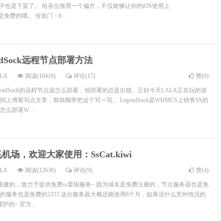
ore中也是下架了。 给各位推荐一个偏方，不仅能够让你的iOS使用上
且还是免费的哦。 传送门：h...
endSock远程节点部署方法
LA
阅读(10418)
评论(17)
赞(
0
)
gendSock的远程节点该怎么部署，他部署的总是出错。正好今天LALA正在玩的游
上博客写点文章，那就顺带把这个写一写。 LegendSock是WHMCS上销售SS的
么部署W...
机场，欢迎大家使用：SsCat.kiwi
LA
阅读(12630)
评论(9)
赞(
4
)
ALA一手搭建的，致力于提供免费ss爱国服务~ 因为域名是免费注册的，节点服务器也是免
的服务也是免费的2333 这台服务器大概还能使用8个月，如果没什么意外情况的
的~ 官方...