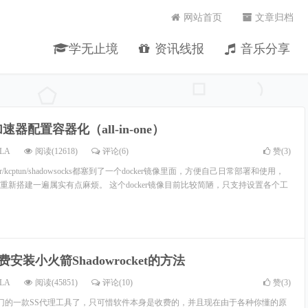
网站首页
文章归档
学无止境
资讯线报
音乐分享
速器配置容器化（all-in-one）
LA
阅读(12618)
评论(6)
赞(
3
)
eeder/kcptun/shadowsocks都塞到了一个docker镜像里面，方便自己日常部署和使用，
重新搭建一遍属实有点麻烦。 这个docker镜像目前比较简陋，只支持设置各个工
免费安装小火箭Shadowrocket的方法
LA
阅读(45851)
评论(10)
赞(
3
)
热门的一款SS代理工具了，只可惜软件本身是收费的，并且现在由于各种你懂的原