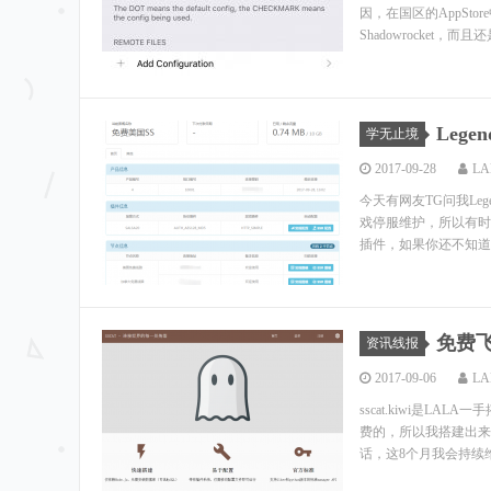
因，在国区的AppSt
Shadowrocket，而
Leg
学无止境
2017-09-28
LA
今天有网友TG问我Le
戏停服维护，所以有时间
插件，如果你还不知道怎
免费飞
资讯线报
2017-09-06
LA
sscat.kiwi是L
费的，所以我搭建出来
话，这8个月我会持续维护