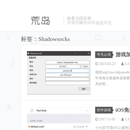
静看光阴荏苒
不管不顾不问不说也不念
标签：Shadowsocks
游戏加
学无止境
2023-03-22
LA
我把udp2raw/udpsp
毕竟每次换服务器都要
具的密...
iOS
软件游戏
2017-11-01
LA
小火箭可谓iOS上最