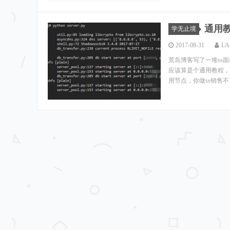
通用
学无止境
2017-08-31
LA
荒岛博客写了一堆ss
应该算是个通用教程，
用节点，你做ss销售不