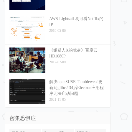
AWS Lightsail 刷可看Netflix的
IP
2019-05-06
《嫌疑人X的献身》百度云
HD1080P
2017-07-09
解决openSUSE Tumbleweed更
新到glibc2.34后Electron应用程
序无法启动问题
2021-11-05
密集恐惧症