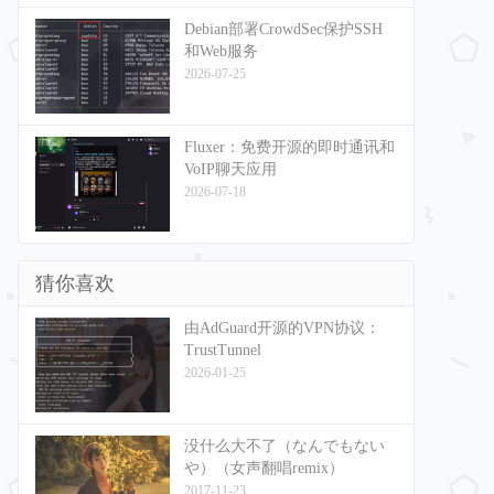
Debian部署CrowdSec保护SSH
和Web服务
2026-07-25
Fluxer：免费开源的即时通讯和
VoIP聊天应用
2026-07-18
猜你喜欢
由AdGuard开源的VPN协议：
TrustTunnel
2026-01-25
没什么大不了（なんでもない
や）（女声翻唱remix）
2017-11-23