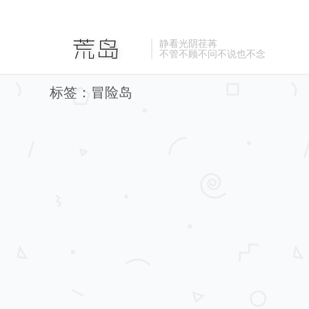
静看光阴荏苒
不管不顾不问不说也不念
标签：冒险岛