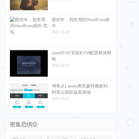
那些年，我常用的WordPress插
件
2017-11-27
openSUSE安装KVM配置桥接网
络
2020-10-17
博客从Linode弗里蒙特搬家到
阿里云国际版新加坡
2017-10-17
密集恐惧症