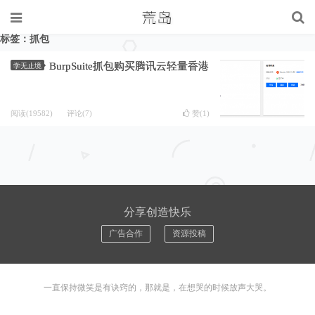
标签：抓包
BurpSuite抓包购买腾讯云轻量香港
学无止境
阅读(19582)
评论(7)
赞(
1
)
分享创造快乐
广告合作
资源投稿
一直保持微笑是有诀窍的，那就是，在想哭的时候放声大哭。