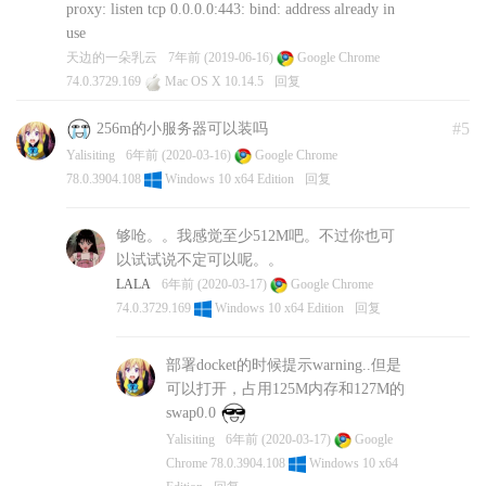
proxy: listen tcp 0.0.0.0:443: bind: address already in
server_name
use
pass.hibobmaster.com;
ssl_certificate
天边的一朵乳云
7年前 (2019-06-16)
Google Chrome
/root/full_chain.pem;
74.0.3729.169
Mac OS X 10.14.5
回复
ssl_certificate_key
#5
/root/private.key;
256m的小服务器可以装吗
ssl_protocols TLSv1.2
Yalisiting
6年前 (2020-03-16)
Google Chrome
TLSv1.3;
78.0.3904.108
Windows 10 x64 Edition
回复
ssl_ciphers TLS13-AES-256-
GCM-SHA384:TLS13-
够呛。。我感觉至少512M吧。不过你也可
CHACHA20-POLY1305-
以试试说不定可以呢。。
SHA256:TLS13-AES-128-
LALA
6年前 (2020-03-17)
Google Chrome
GCM-SHA256:TLS13-AES-
74.0.3729.169
Windows 10 x64 Edition
回复
128-CCM-8-SHA256:TLS13-
AES-128-CCM-
部署docket的时候提示warning..但是
SHA256:ECDHE-RSA-
可以打开，占用125M内存和127M的
AES128-GCM-
swap0.0
SHA256:HIGH:!aNULL:!MD
5:!RC4:!DHE;
Yalisiting
6年前 (2020-03-17)
Google
ssl_prefer_server_ciphers on;
Chrome 78.0.3904.108
Windows 10 x64