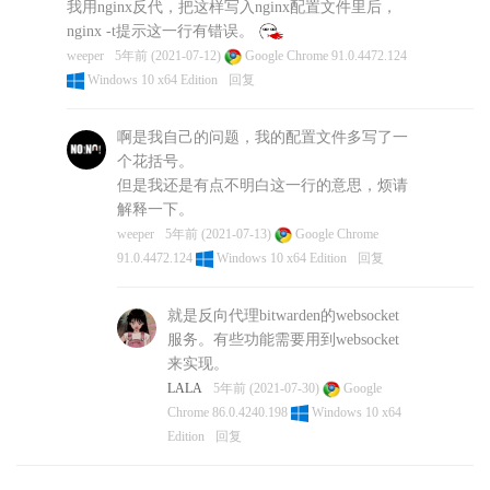
我用nginx反代，把这样写入nginx配置文件里后，
}
nginx -t提示这一行有错误。
weeper
5年前 (2021-07-12)
Google Chrome 91.0.4472.124
location /notifications/hub {
Windows 10 x64 Edition
回复
proxy_pass
http://127.0.0.1:3012
;
proxy_set_header Upgrade
啊是我自己的问题，我的配置文件多写了一
$http_upgrade;
个花括号。
proxy_set_header Connection
但是我还是有点不明白这一行的意思，烦请
“upgrade”;
解释一下。
}
weeper
5年前 (2021-07-13)
Google Chrome
91.0.4472.124
Windows 10 x64 Edition
回复
location
/notifications/hub/negotiate {
proxy_pass
就是反向代理bitwarden的websocket
http://127.0.0.1:8080
;
服务。有些功能需要用到websocket
}
来实现。
LALA
5年前 (2021-07-30)
Google
}
Chrome 86.0.4240.198
Windows 10 x64
飞扬的旋律
6年前 (2020-05-22)
Edition
回复
Google Chrome 83.0.4103.61
Windows 10 x64 Edition
回复