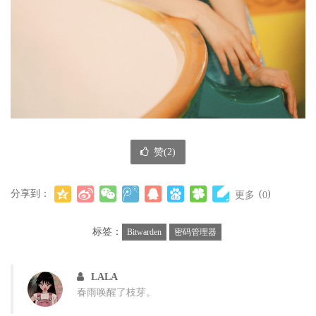
赞(
2
)
分享到：
(
)
更多
0
标签：
Bitwarden
密码管理器
LALA
春雨唤醒了枝芽。