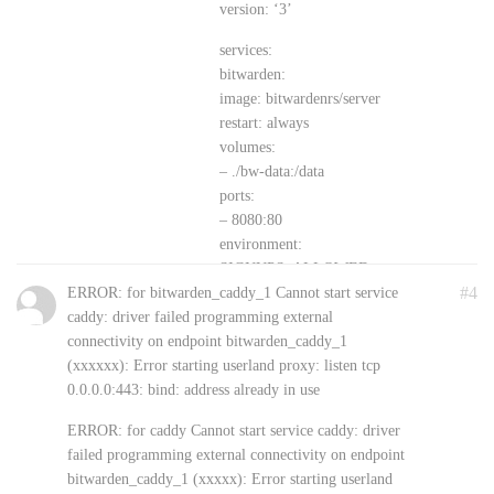
version: ‘3’
services:
bitwarden:
image: bitwardenrs/server
restart: always
volumes:
– ./bw-data:/data
ports:
– 8080:80
environment:
SIGNUPS_ALLOWED:
#4
ERROR: for bitwarden_caddy_1 Cannot start service
‘true’
caddy: driver failed programming external
LOG_FILE:
connectivity on endpoint bitwarden_caddy_1
‘/data/bitwarden.log’
(xxxxxx): Error starting userland proxy: listen tcp
WEBSOCKET_ENABLED:
0.0.0.0:443: bind: address already in use
‘true’
ERROR: for caddy Cannot start service caddy: driver
之后再用nginx反代8080即可
failed programming external connectivity on endpoint
server {
bitwarden_caddy_1 (xxxxx): Error starting userland
listen 443 ssl http2;