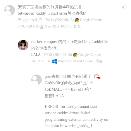
#3
安装了宝塔面板的服务器443被占用
bitwarden_caddy_1 start error肿么办嘞?
天边的一朵乳云
7年前 (2019-06-16)
Google Chrome
74.0.3729.169
Mac OS X 10.14.5
回复
docker-compose内的port去掉443，Caddyfile
内的tls改为off。
LALA
7年前 (2019-06-16)
Google Chrome
74.0.3729.169
Windows 10 x64 Edition
回复
port去掉443 80也有问题了.
Caddyfile的tls改为off 是: tls
{$EMAIL} => tls {off}哈?
蟹蟹LALA
ERROR: for caddy Cannot start
service caddy: driver failed
programming external connectivity on
endpoint bitwarden_caddy_1