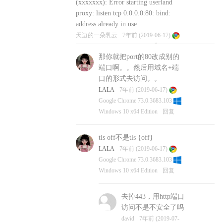
(xxxxxxx): Error starting userland
proxy: listen tcp 0.0.0.0:80: bind:
address already in use
天边的一朵乳云
7年前 (2019-06-17)
Google Chrome 74.0.3729.169
Mac OS
那你就把port的80改成别的
X 10.14.5
回复
端口啊。。然后用域名+端
口的形式去访问。。
LALA
7年前 (2019-06-17)
Google Chrome 73.0.3683.103
Windows 10 x64 Edition
回复
tls off不是tls {off}
LALA
7年前 (2019-06-17)
Google Chrome 73.0.3683.103
Windows 10 x64 Edition
回复
去掉443，用http端口
访问不是不安全了吗
david
7年前 (2019-07-