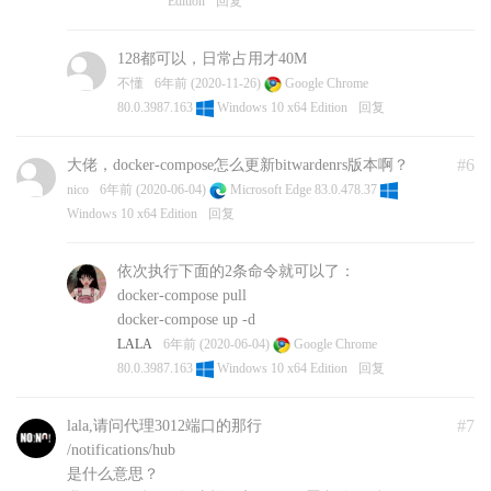
ssl_session_cache
Edition
回复
shared:SSL:10m;
ssl_session_timeout 10m;
128都可以，日常占用才40M
不懂
6年前 (2020-11-26)
Google Chrome
# Specify SSL config if using
80.0.3987.163
Windows 10 x64 Edition
回复
a shared one.
#include conf.d/ssl/ssl.conf;
#6
大佬，docker-compose怎么更新bitwardenrs版本啊？
# Allow large attachments
nico
6年前 (2020-06-04)
Microsoft Edge 83.0.478.37
client_max_body_size 128M;
Windows 10 x64 Edition
回复
location / {
proxy_pass
依次执行下面的2条命令就可以了：
http://127.0.0.1:8080
;
docker-compose pull
proxy_set_header Host $host;
docker-compose up -d
proxy_set_header X-Real-IP
LALA
6年前 (2020-06-04)
Google Chrome
$remote_addr;
80.0.3987.163
Windows 10 x64 Edition
回复
proxy_set_header X-
Forwarded-For
#7
lala,请问代理3012端口的那行
$proxy_add_x_forwarded_for;
/notifications/hub
proxy_set_header X-
是什么意思？
Forwarded-Proto $scheme;