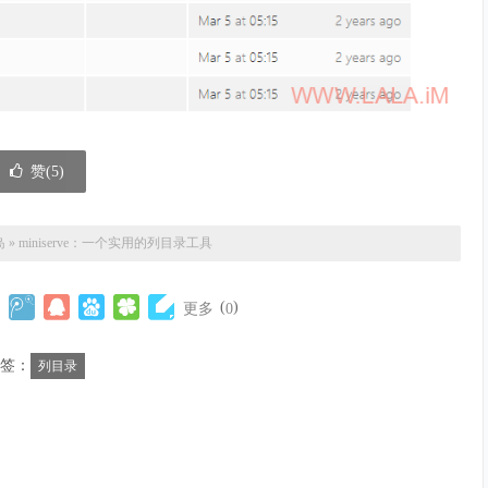
赞(
5
)
岛
»
miniserve：一个实用的列目录工具
(
)
更多
0
签：
列目录