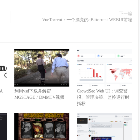
下一篇
VueTorrent：一个漂亮的qBittorrent WEBUI前端
RA
利用vsd下载并解密
CrowdSec Web UI：调查警
MGSTAGE / DMMTV视频
报、管理决策、监控运行时
指标