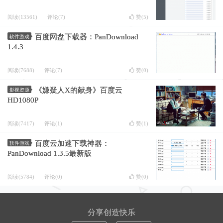
阅读(13561)
评论(7)
赞(
5
)
百度网盘下载器：PanDownload
软件游戏
1.4.3
阅读(7688)
评论(7)
赞(
0
)
《嫌疑人X的献身》百度云
影视资源
HD1080P
阅读(7417)
评论(1)
赞(
1
)
百度云加速下载神器：
软件游戏
PanDownload 1.3.5最新版
阅读(5784)
评论(0)
赞(
0
)
分享创造快乐