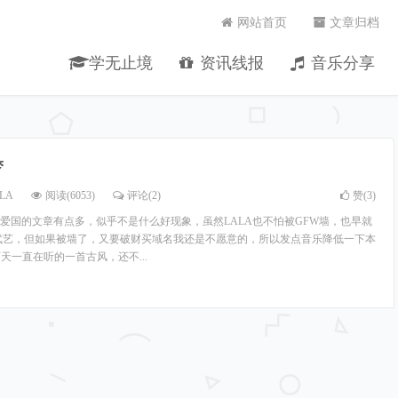
网站首页
文章归档
学无止境
资讯线报
音乐分享
梦
LA
阅读(6053)
评论(2)
赞(
3
)
爱国的文章有点多，似乎不是什么好现象，虽然LALA也不怕被GFW墙，也早就
武艺，但如果被墙了，又要破财买域名我还是不愿意的，所以发点音乐降低一下本
这两天一直在听的一首古风，还不...