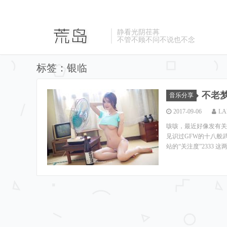
静看光阴荏苒
不管不顾不问不说也不念
标签：银临
不老
音乐分享
2017-09-06
LA
咳咳，最近好像发有关
见识过GFW的十八般
站的“关注度”2333 