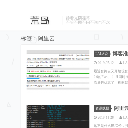
静看光阴荏苒
不管不顾不问不说也不念
标签：阿里云
博客准
LALA说
2019-07-12
LA
最近套路云又开始玩套路
2.0的Plan。 并且
流量包优惠了，机器就按
阿里
资讯线报
2018-11-28
LA
这不是什么BUG价，