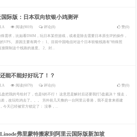
云国际版：日本双向软银小鸡测评
LA
阅读(9019)
评论(8)
赞(
0
)
特殊需求，比如看DMM，玩日本某些游戏，或者是除去需要日本原生IP的操作，
的VPS。 原因主要有两个： 1、目前中国电信对这个日本软银线路有“特殊照
接限制这个线路的速度。 2、封...
还能不能好好玩了！？
LA
阅读(6079)
评论(6)
赞(
0
)
几盘把我的号给封了，也是6的不行！ 这意思是解封后还要我打5盘裁决？ 慢走，
极差，改玩吃鸡去了。。。 另外前几天撸的一台阿里云香港，我不是拿来搭建
，今天已经被官方锁定了： 没事，...
Linode弗里蒙特搬家到阿里云国际版新加坡