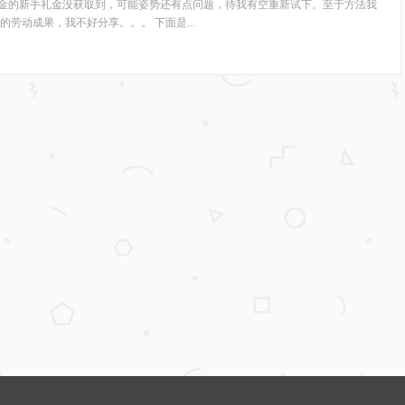
0美金的新手礼金没获取到，可能姿势还有点问题，待我有空重新试下。至于方法我
劳动成果，我不好分享。。。 下面是...