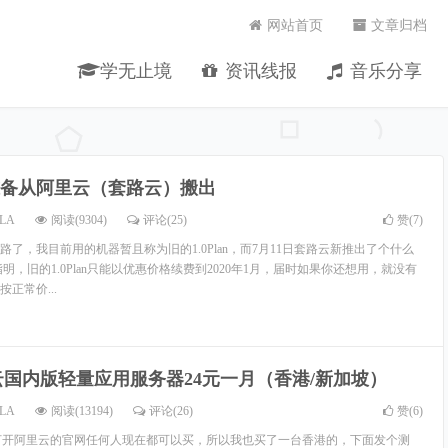
网站首页
文章归档
学无止境
资讯线报
音乐分享
备从阿里云（套路云）搬出
LA
阅读(9304)
评论(25)
赞(
7
)
了，我目前用的机器暂且称为旧的1.0Plan，而7月11日套路云新推出了个什么
同时指明，旧的1.0Plan只能以优惠价格续费到2020年1月，届时如果你还想用，就没有
正常价...
云国内版轻量应用服务器24元一月（香港/新加坡）
LA
阅读(13194)
评论(26)
赞(
6
)
打开阿里云的官网任何人现在都可以买，所以我也买了一台香港的，下面发个测