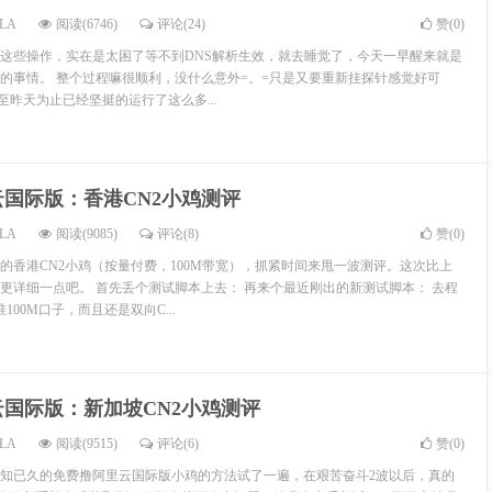
LA
阅读(6746)
评论(24)
赞(
0
)
这些操作，实在是太困了等不到DNS解析生效，就去睡觉了，今天一早醒来就是
的事情。 整个过程嘛很顺利，没什么意外=。=只是又要重新挂探针感觉好可
鸡至昨天为止已经坚挺的运行了这么多...
云国际版：香港CN2小鸡测评
LA
阅读(9085)
评论(8)
赞(
0
)
的香港CN2小鸡（按量付费，100M带宽），抓紧时间来甩一波测评。这次比上
更详细一点吧。 首先丢个测试脚本上去： 再来个最近刚出的新测试脚本： 去程
100M口子，而且还是双向C...
云国际版：新加坡CN2小鸡测评
LA
阅读(9515)
评论(6)
赞(
0
)
知已久的免费撸阿里云国际版小鸡的方法试了一遍，在艰苦奋斗2波以后，真的