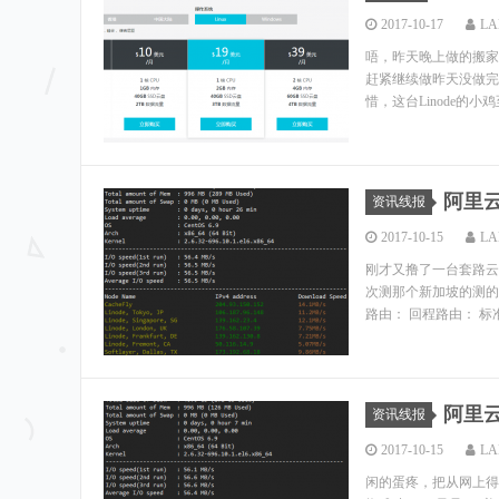
2017-10-17
LA
唔，昨天晚上做的搬家
赶紧继续做昨天没做完
惜，这台Linode的小
阿里
资讯线报
2017-10-15
LA
刚才又撸了一台套路云
次测那个新加坡的测的
路由： 回程路由： 标准
阿里
资讯线报
2017-10-15
LA
闲的蛋疼，把从网上得