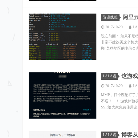
阿里
资讯线报
2017-10-20
LA
说在前面： 如果不是
非常不建议买这个机房
顾”某些地区的电信会直
这游戏
LALA说
2017-10-20
LA
MMP，打个匹配打了
不送！！！ 游戏体验
SSR给大家免费使用么
博客从
LALA说