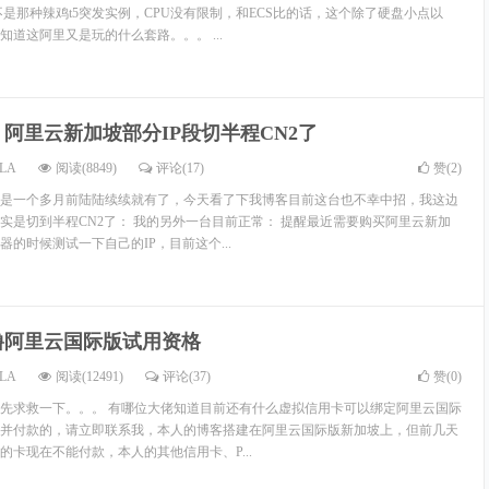
不是那种辣鸡t5突发实例，CPU没有限制，和ECS比的话，这个除了硬盘小点以
道这阿里又是玩的什么套路。。。 ...
阿里云新加坡部分IP段切半程CN2了
LA
阅读(8849)
评论(17)
赞(
2
)
是一个多月前陆陆续续就有了，今天看了下我博客目前这台也不幸中招，我这边
实是切到半程CN2了： 我的另外一台目前正常： 提醒最近需要购买阿里云新加
的时候测试一下自己的IP，目前这个...
撸阿里云国际版试用资格
LA
阅读(12491)
评论(37)
赞(
0
)
先求救一下。。。 有哪位大佬知道目前还有什么虚拟信用卡可以绑定阿里云国际
并付款的，请立即联系我，本人的博客搭建在阿里云国际版新加坡上，但前几天
的卡现在不能付款，本人的其他信用卡、P...