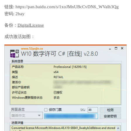
链接: https://pan.baidu.com/s/1xoJMnUBcCvDN6_WValh3Qg
密码: 2bay
备份：
DigitalLicense
成功激活如图：