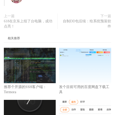
上一篇
下一篇
618在京东上组了台电脑，成功
自制DD包后续：给系统预装软
点亮！
件
相关推荐
推荐个开源的SSH客户端：
发个目前可用的百度网盘下载工
Termora
具