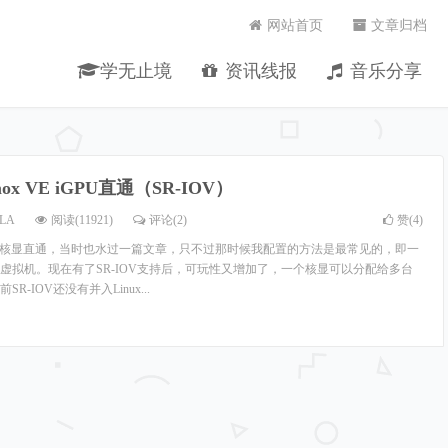
网站首页
文章归档
学无止境
资讯线报
音乐分享
mox VE iGPU直通（SR-IOV）
LA
阅读(11921)
评论(2)
赞(
4
)
的核显直通，当时也水过一篇文章，只不过那时候我配置的方法是最常见的，即一
虚拟机。现在有了SR-IOV支持后，可玩性又增加了，一个核显可以分配给多台
-IOV还没有并入Linux...