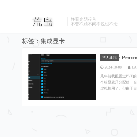
静看光阴荏苒
不管不顾不问不说也不念
标签：集成显卡
Prox
学无止境
2024-10-08
LA
几年前我配置过PVE
个核显就只分配给一台
虚拟机用了。但由于目前SR