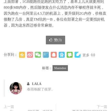
上面部署，1GB能跑但是跑的太吃力了，基本上几天就要用到
800多MB内存，然后随便发点什么消息内存不够程序就卡死，
因为跑在一台阿里云4.5刀的机器上，要升级到2G内存，价格直
接翻了几倍，真是TM坑的一B，各位在部署之前一定要找好机
器，因为这东西迁移非常麻烦。
赞(
3
)
分享到：
(
)
更多
0
标签：
Mastodon
LALA
春雨唤醒了枝芽。
上一篇
下一篇