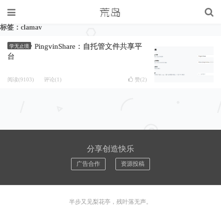
标签：clamav
PingvinShare：自托管文件共享平
学无止境
台
阅读(9103)
评论(1)
赞(
2
)
分享创造快乐
广告合作
资源投稿
半步又见梨花亭，残叶落无声。