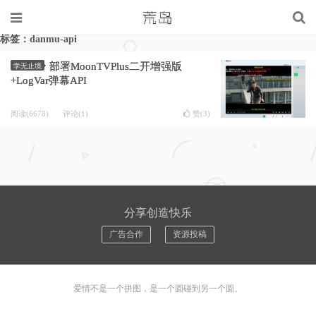
标签：danmu-api
部署MoonTVPlus二开增强版
学无止境
+LogVar弹幕API
阅读(6678)
评论(1)
赞(
3
)
分享创造快乐
广告合作
资源投稿
爱情不是一个拼图，是一个圆碰到另一个圆。