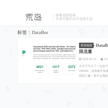
静看光阴荏苒
不管不顾不问不说也不念
标签：DataBor
Data
资讯线报
限流量
2018-02-12
LA
今天下午入了一台这个玩
10RMB，这价格不知
情说三遍！有什么用处