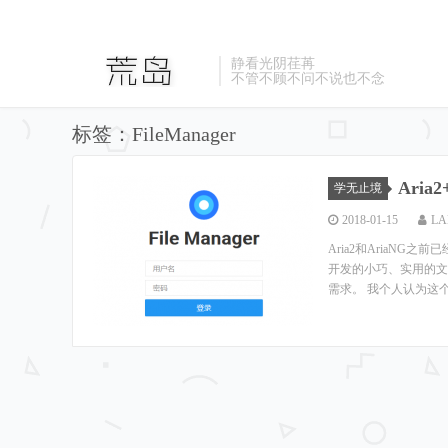
静看光阴荏苒
不管不顾不问不说也不念
标签：FileManager
Aria
学无止境
2018-01-15
LA
Aria2和AriaNG
开发的小巧、实用的文
需求。 我个人认为这个Fil