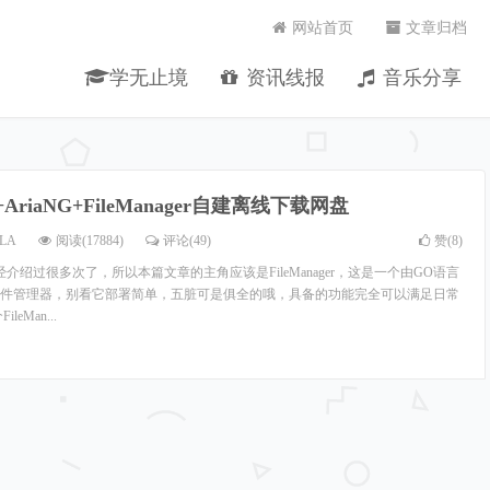
网站首页
文章归档
学无止境
资讯线报
音乐分享
2+AriaNG+FileManager自建离线下载网盘
LA
阅读(17884)
评论(49)
赞(
8
)
之前已经介绍过很多次了，所以本篇文章的主角应该是FileManager，这是一个由GO语言
件管理器，别看它部署简单，五脏可是俱全的哦，具备的功能完全可以满足日常
eMan...