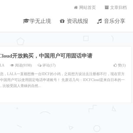
网站首页
文章归档
学无止境
资讯线报
音乐分享
FCloud开放购买，中国用户可用固话申请
LA
阅读(9198)
评论(17)
赞(
1
)
息，LALA一直都想撸一台IDCF的小鸡，之前想方设法去注册都不行，现在官方
国用户可以使用固定电话申请账号！ 先废话几句：IDCFCloud是来自日本的一
，比较受国人青睐的自然...