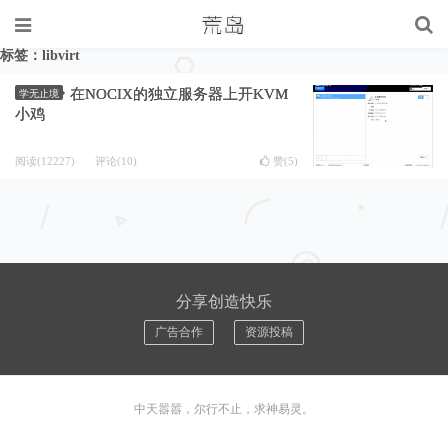
标签：libvirt
在NOCIX的独立服务器上开KVM
学无止境
小鸡
阅读(12227)
评论(10)
赞(
5
)
分享创造快乐
广告合作
资源投稿
中天嚣嚣，尔行不止，求神易灵。