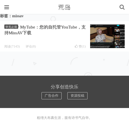
标签：missav
MyTube：您的自托管YouTube，支
学无止境
持MissAV下载
阅读(7143)
评论(8)
赞(
1
)
分享创造快乐
广告合作
资源投稿
粗缯大布裹生涯，腹有诗书气自华。