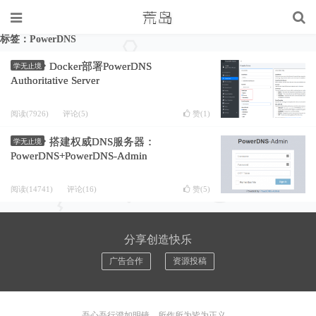
标签：PowerDNS
Docker部署PowerDNS
学无止境
Authoritative Server
阅读(7926)
评论(5)
赞(
1
)
搭建权威DNS服务器：
学无止境
PowerDNS+PowerDNS-Admin
阅读(14741)
评论(16)
赞(
5
)
分享创造快乐
广告合作
资源投稿
吾心吾行澄如明镜，所作所为皆为正义。