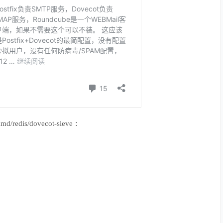
s/dovecot-sieve：