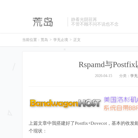
静看光阴荏苒
不管不顾不问不说也不念
当前位置：
荒岛
>
学无止境
>
正文
Rspamd与Post
2020-04-15
分类：
学无
上篇文章中我搭建好了Postfix+Dovecot，基
个现状：