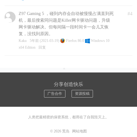
#4
Z97 Gaming 5 ，碰到内存会自动被慢慢占满直到死
机，最后搜索同问题是Killer网卡驱动问题，升级
网卡驱动解决。但每间隔一段时间卡一会儿又恢
复，没找到原因。
Kaku
5年前 (2021-03-19)
Firefox 86.0
Windows 10
x64 Edition
回复
分享创造快乐
广告合作
资源投稿
人类把最精密的保密系统，都用在了自我毁灭上。
© 2026
荒岛
网站地图