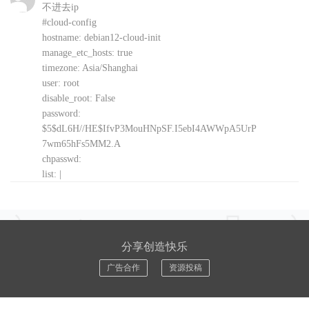
不进去ip
#cloud-config
hostname: debian12-cloud-init
manage_etc_hosts: true
timezone: Asia/Shanghai
user: root
disable_root: False
password:
$5$dL6H//HE$IfvP3MouHNpSF.I5ebI4AWWpA5UrP
7wm65hFs5MM2.A
chpasswd:
list: |
root: {$password}
expire: False
package_upgrade: true
network:
分享创造快乐
version: 2
ethernets:
广告合作
资源投稿
eth0:
addresses: