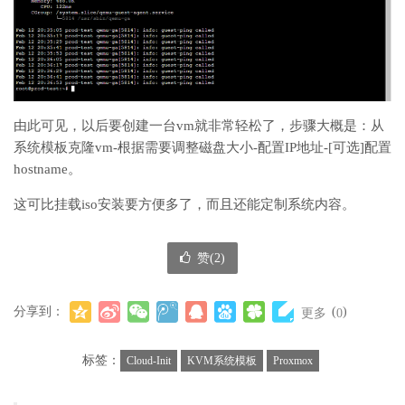
由此可见，以后要创建一台vm就非常轻松了，步骤大概是：从
系统模板克隆vm-根据需要调整磁盘大小-配置IP地址-[可选]配置
hostname。
这可比挂载iso安装要方便多了，而且还能定制系统内容。
赞(
2
)
分享到：
(
)
更多
0
标签：
Cloud-Init
KVM系统模板
Proxmox