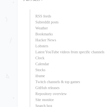
RSS feeds
Subreddit posts
Weather
Bookmarks
Hacker News
Lobsters
Latest YouTube videos from specific channels
Clock
Calendar
Stocks
iframe
Twitch channels & top games
GitHub releases
Repository overview
Site monitor
Search box