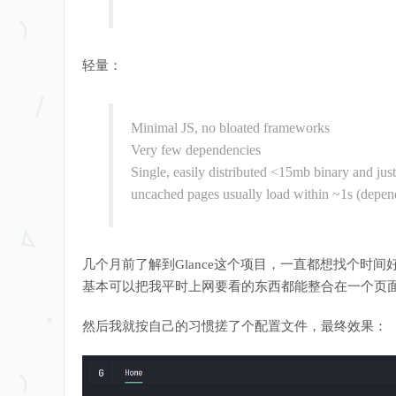
轻量：
Minimal JS, no bloated frameworks
Very few dependencies
Single, easily distributed <15mb binary and just
uncached pages usually load within ~1s (depen
几个月前了解到Glance这个项目，一直都想找个时
基本可以把我平时上网要看的东西都能整合在一个页
然后我就按自己的习惯搓了个配置文件，最终效果：