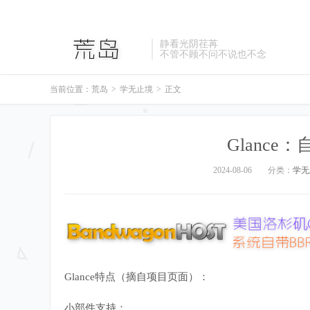
静看光阴荏苒
不管不顾不问不说也不念
当前位置：
荒岛
>
学无止境
>
正文
Glanc
2024-08-06
分类：
学无
Glance特点（摘自项目页面）：
小部件支持：