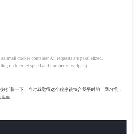
 as small docker container All requests are parallelized,
ding on internet speed and number of widgets)
间好好折腾一下，当时就觉得这个程序很符合我平时的上网习惯，
面里面。