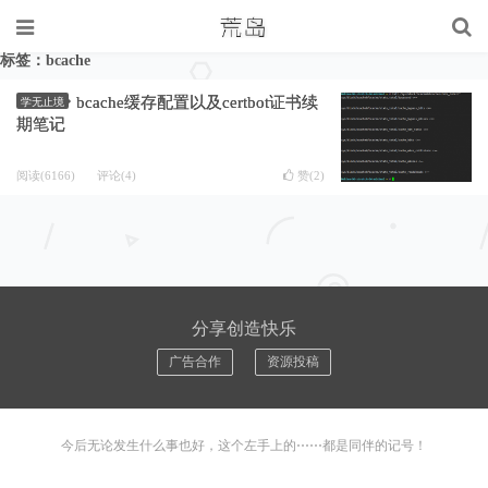
标签：bcache
bcache缓存配置以及certbot证书续
学无止境
期笔记
阅读(6166)
评论(4)
赞(
2
)
分享创造快乐
广告合作
资源投稿
今后无论发生什么事也好，这个左手上的⋯⋯都是同伴的记号！