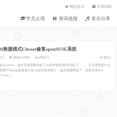
网站首页
文章归档
学无止境
资讯线报
音乐分享
ufi救援模式Chroot修复openSUSE系统
LA
阅读(15588)
评论(7)
赞(
5
)
上面装xenserver，装好后按照要求换了xen的内核后重启就挂了。。。 不太清楚是什么
配个kdump看看是不是xen的内核崩溃了，最后也懒得搞了，还是去用kvm
ro...