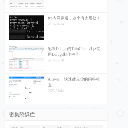
frp内网穿透，这个有大用处！
2018-08-14
配置Deluge的ThinClient以及使
用Deluge制作种子
2018-05-19
Answer：快速建立你的问答社
区
2023-01-04
密集恐惧症