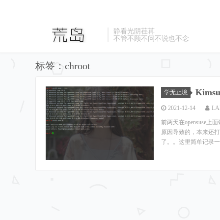
静看光阴荏苒
不管不顾不问不说也不念
标签：chroot
Kims
学无止境
2021-12-14
LA
前两天在opensuse
原因导致的，本来还打算
了。。这里简单记录一下ch